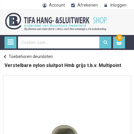
Account
Afrekenen
Inloggen
0
0
item
€ 
Deursloten
Toebehoren deursloten
Home
Verstelbare nylon sluitpot Hmb grijs t.b.v. Multipoint