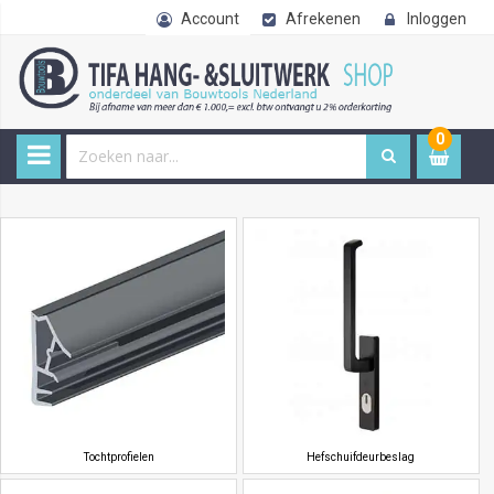
Account
Afrekenen
Inloggen
0
0
item
€ 
Tochtprofielen
Hefschuifdeurbeslag