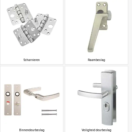
Scharnieren
Raambeslag
Binnendeurbeslag
Veiligheid deurbeslag