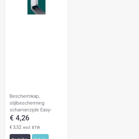
Beschermkap,
stijlbescherming
scharnierzijde Easy-
Frame, sponning 42mm
€ 4,26
lengte 900mm
€ 3,52