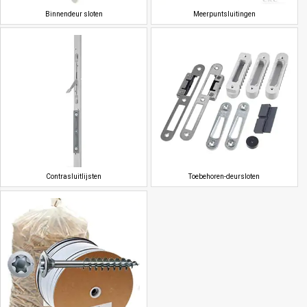
Binnendeur sloten
Meerpuntsluitingen
Contrasluitlijsten
Toebehoren-deursloten