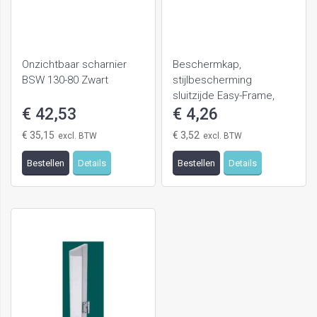
Onzichtbaar scharnier
Beschermkap,
BSW 130-80 Zwart
stijlbescherming
sluitzijde Easy-Frame,
€ 42,53
sponning 42mm lengte
€ 4,26
900mm
€ 35,15
€ 3,52
Bestellen
Details
Bestellen
Details