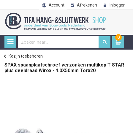
Account
Afrekenen
Inloggen
0
0
item
€ 
Kozijn toebehoren
Home
SPAX spaanplaatschroef verzonken multikop T-STAR
plus deeldraad Wirox - 4.0X50mm Torx20