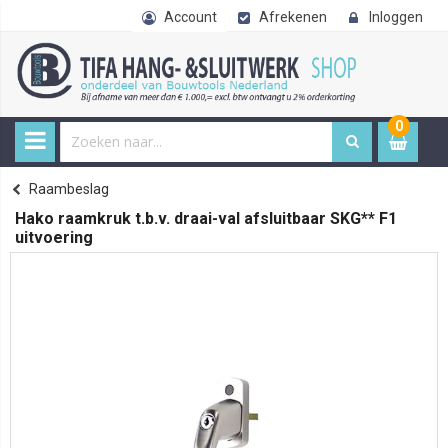
Account
Afrekenen
Inloggen
0
0
item
€ 
Raambeslag
Home
Hako raamkruk t.b.v. draai-val afsluitbaar SKG** F1
uitvoering